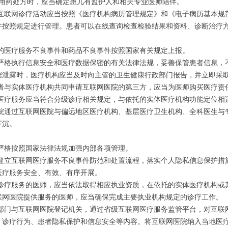
童用药处方时，应当确定患儿有监护人和相关专业医师陪伴。
展互联网诊疗活动应当按照《医疗机构病历管理规定》和《电子病历基本规
并按照规定进行管理。患者可以在线查询检查检验结果和资料、诊断治疗
生的医疗服务不良事件和药品不良事件按照国家有关规定上报。
当严格执行信息安全和医疗数据保密的有关法律法规，妥善保管患者信息，
据泄露时，医疗机构应当及时向主管的卫生健康行政部门报告，并立即采
或者与实体医疗机构共同申请互联网医院的第三方，应当为医师购买医疗责
供医疗服务应当符合分级诊疗相关规定，与依托的实体医疗机构功能定位相
医院通过互联网医院与偏远地区医疗机构、基层医疗卫生机构、全科医生与
下沉。
严格按照国家法律法规加强内部各项管理。
当建立互联网医疗服务不良事件防范和处置流程，落实个人隐私信息保护措
医疗服务安全、有效、有序开展。
供诊疗服务的医师，应当依法取得相应执业资质，在依托的实体医疗机构或
联网医院提供服务的医师，应当确保完成主要执业机构规定的诊疗工作。
政部门与互联网医院登记机关，通过省级互联网医疗服务监管平台，对互联
、诊疗行为、患者隐私保护和信息安全等内容。将互联网医院纳入当地医