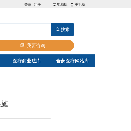
电脑版
手机版
登录
注册
넡
넓
끠
搜索
ꀃ
我要咨询
医疗商业法库
食药医疗网站库
医疗商业法库
食药医疗网站库
实施