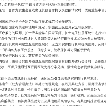
，名称应当包括“申请设置方识别名称+互联网医院”。
网医院，合作方发生变更或出现其他合作协议失效的情况时，需要重新申请
由国家或行业学协会制定的诊疗技术规范和操作规程。
系统按照国家有关法律法规和规定，实施第三级信息安全等级保护。
供医疗服务的医师、护士应当能够在国家医师、护士电子注册系统中进行查
有条件的互联网医院通过人脸识别等人体特征识别技术加强医务人员管理
实体医疗机构共同建立互联网医院的，应当为实体医疗机构提供医师、药师
方式明确各方在医疗服务、信息安全、隐私保护等方面的责权利。
患者进行风险提示，获得患者的知情同意。
机构就诊，由接诊的医师通过互联网医院邀请其他医师进行会诊时，会诊医
就诊，医师只能通过互联网医院为部分常见病、慢性病患者提供复诊服务
其他不适宜在线诊疗服务的，医师应当引导患者到实体医疗机构就诊。
严格遵守《处方管理办法》等处方管理规定。在线开具处方前，医师应当掌
种或某几种常见病、慢性病后，可以针对相同诊断的疾病在线开具处方。
医师电子签名。处方经药师审核合格后方可生效，医疗机构、药品经营企
具麻醉药品、精神类药品处方以及其他用药风险较高、有其他特殊管理规