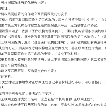
，可根据情况适当简化报告内容；
的地址；
疗机构共同签署的合作建立互联网医院的协议书。
医疗机构拟将互联网医院作为第二名称的，应当在设置申请书中注明，并在
如果与第三方机构合作建立互联网医院信息平台，应当提交合作协议。
受理设置申请后，依据《医疗机构管理条例》、《医疗机构管理条例实施细
同意的书面答复。批准设置并同意其将互联网医院作为第二名称的，在《
置互联网医院的，发给《设置医疗机构批准书》。医疗机构按照有关法律
构执业许可证》的实体医疗机构拟建立互联网医院，将互联网医院作为第二
增加互联网医院作为第二名称的申请，并提交下列材料：
或主要负责人签署同意的申请书，提出申请增加互联网医院作为第二名称
务监管平台对接情况；
作建立互联网医院，应当提交合作协议；
其他材料。
照有关法律法规和规章对互联网医院登记申请材料进行审核。审核合格的，
请人。
应当符合有关规定，并满足以下要求：
互联网医院作为第二名称，应当包括“本机构名称+互联网医院”；
机构合作申请互联网医院作为第二名称，应当包括“本机构名称+合作方识