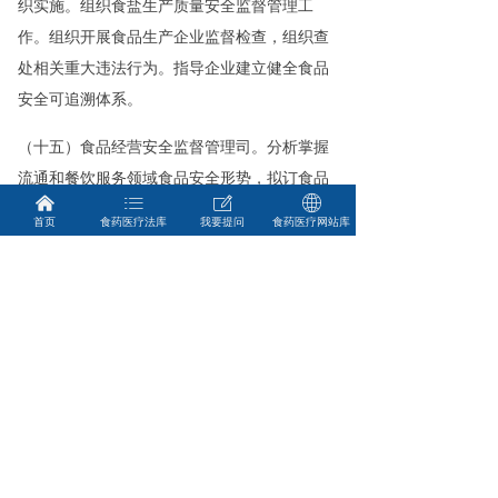
织实施。组织食盐生产质量安全监督管理工
作。组织开展食品生产企业监督检查，组织查
处相关重大违法行为。指导企业建立健全食品
安全可追溯体系。
（十五）食品经营安全监督管理司。分析掌握
流通和餐饮服务领域食品安全形势，拟订食品
낀
ꂇ
ꂐ
ꄓ
流通、餐饮服务、市场销售食用农产品监督管
首页
食药医疗法库
我要提问
食药医疗网站库
理和食品经营者落实主体责任的制度措施，组
织实施并指导开展监督检查工作。组织食盐经
营质量安全监督管理工作。组织实施餐饮质量
安全提升行动。指导重大活动食品安全保障工
作。组织查处相关重大违法行为。
（十六）特殊食品安全监督管理司。分析掌握
保健食品、特殊医学用途配方食品和婴幼儿配
方乳粉等特殊食品领域安全形势，拟订特殊食