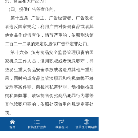
剂、食品相关产品的；
（四）提供广告等宣传的。
第十五条 广告主、广告经营者、广告发布
者违反国家规定，利用广告对保健食品或者其
他食品作虚假宣传，情节严重的，依照刑法第
二百二十二条的规定以虚假广告罪定罪处罚。
第十六条 负有食品安全监督管理职责的国
家机关工作人员，滥用职权或者玩忽职守，导
致发生重大食品安全事故或者造成其他严重后
果，同时构成食品监管渎职罪和徇私舞弊不移
交刑事案件罪、商检徇私舞弊罪、动植物检疫
徇私舞弊罪、放纵制售伪劣商品犯罪行为罪等
其他渎职犯罪的，依照处罚较重的规定定罪处
罚。
负有食品安全监督管理职责的国家机关工作人
낀
ꂇ
ꂐ
ꄓ
首页
食药医疗法库
我要提问
食药医疗网站库
员滥用职权或者玩忽职守，不构成食品监管渎