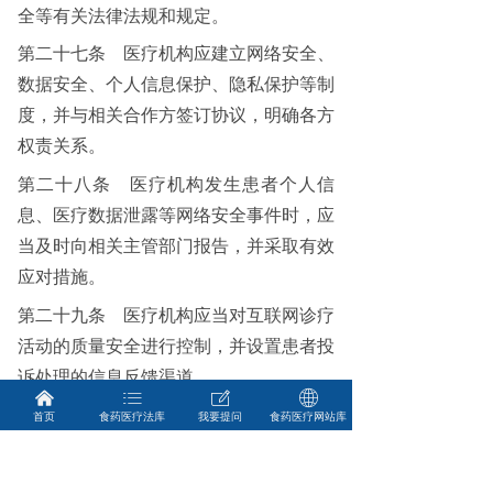
全等有关法律法规和规定。
第二十七条
医疗机构应建立网络安全、
数据安全、个人信息保护、隐私保护等制
度，并与相关合作方签订协议，明确各方
权责关系。
第二十八条
医疗机构发生患者个人信
息、医疗数据泄露等网络安全事件时，应
当及时向相关主管部门报告，并采取有效
应对措施。
第二十九条
医疗机构应当对互联网诊疗
活动的质量安全进行控制，并设置患者投
诉处理的信息反馈渠道。
낀
ꂇ
ꂐ
ꄓ
第三十条
医疗机构应当建立医疗质量
首页
食药医疗法库
我要提问
食药医疗网站库
（安全）不良事件报告制度，指定专门部
门负责医疗质量（安全）不良事件报告的