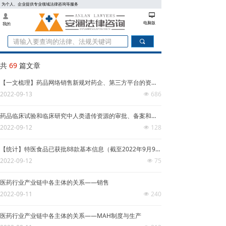
为个人、企业提供专业领域法律咨询等服务
넡
넙
电脑版
我的
끠
共
69
篇文章
【一文梳理】药品网络销售新规对药企、第三方平台的资质及合规要求
2022-09-13
686
넶
药品临床试验和临床研究中人类遗传资源的审批、备案和专利归属
2022-09-12
128
넶
【统计】特医食品已获批88款基本信息（截至2022年9月9日）
2022-09-12
75
넶
医药行业产业链中各主体的关系——销售
2022-09-11
240
넶
医药行业产业链中各主体的关系——MAH制度与生产