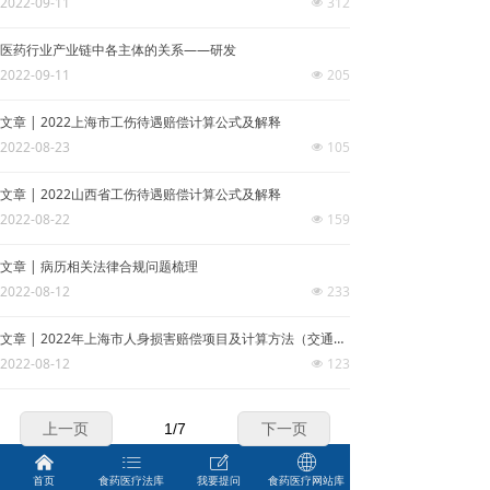
2022-09-11
312
넶
医药行业产业链中各主体的关系——研发
2022-09-11
205
넶
文章 | 2022上海市工伤待遇赔偿计算公式及解释
2022-08-23
105
넶
文章 | 2022山西省工伤待遇赔偿计算公式及解释
2022-08-22
159
넶
文章 | 病历相关法律合规问题梳理
2022-08-12
233
넶
文章 | 2022年上海市人身损害赔偿项目及计算方法（交通、医疗等）
2022-08-12
123
넶
上一页
1
/
7
下一页
낀
ꂇ
ꂐ
ꄓ
首页
食药医疗法库
我要提问
食药医疗网站库